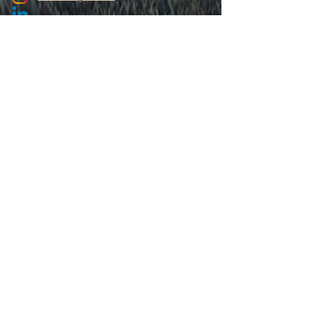
studio proLAB
Studio proLAB
CONTATTACI:
Nome e cognome
La tua Email
Scrivi un messaggio