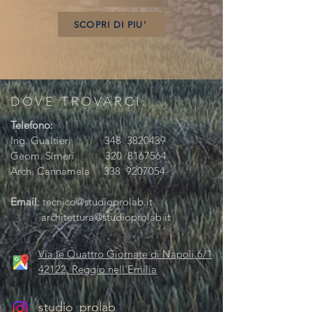
SCOPRI DI PIU'
DOVE TROVARCI:
Telefono:
Ing. Gualtieri 348
3820439
Geom. Simeri 320
8167564
Arch. Cannamela 338
9207054
Email
:
tecnico@studioprolab.it
architettura@studioprolab.it
Via le Quattro Giornate di Napoli 6/1
42122, Reggio nell'Emilia
studio_prolab