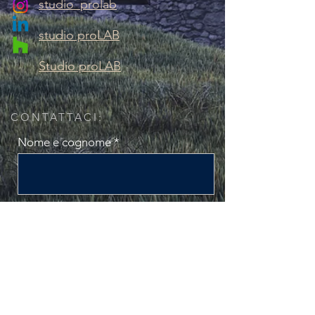
studio_prolab
studio proLAB
Studio proLAB
CONTATTACI:
Nome e cognome
La tua Email
Scrivi un messaggio