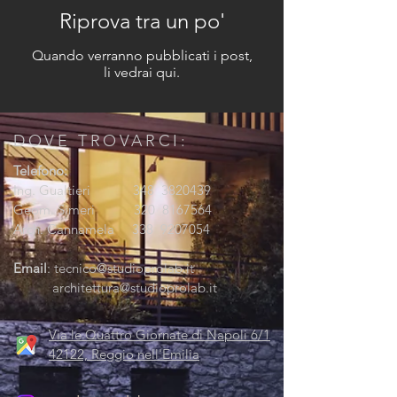
Riprova tra un po'
Quando verranno pubblicati i post,
li vedrai qui.
DOVE TROVARCI:
Telefono:
Ing. Gualtieri 348
3820439
Geom. Simeri 320
8167564
Arch. Cannamela 338
9207054
Email
:
tecnico@studioprolab.it
architettura@studioprolab.it
Via le Quattro Giornate di Napoli 6/1
42122, Reggio nell'Emilia