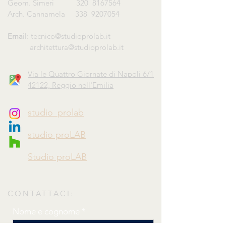
Geom. Simeri 320
8167564
Arch. Cannamela 338
9207054
Email
:
tecnico@studioprolab.it
architettura@studioprolab.it
Via le Quattro Giornate di Napoli 6/1
42122, Reggio nell'Emilia
studio_prolab
studio proLAB
Studio proLAB
CONTATTACI:
Nome e cognome