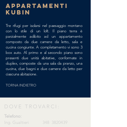
APPARTAMENTI
KUBIN
Tre
rifugi per isolarsi nel paesaggio montano
con lo stile di un loft. Il piano terra è
parzialmente adibito ad un appartamento
composto da due camere da letto, sala e
cucina congiunte. A completamento vi sono 3
box auto. Al primo e al secondo piano sono
presenti due unità abitative, conformate in
duplex, composte da una sala da pranzo, una
cucina, due bagni e due camere da letto per
ciascuna abitazione.
TORNA INDIETRO
DOVE TROVARCI:
Telefono:
Ing. Gualtieri 348
3820439