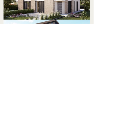
Torna indietro
DOVE TROVARCI:
Telefono:
Ing. Gualtieri 348
3820439
Geom. Simeri 320
8167564
Arch. Cannamela 338
9207054